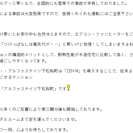
らグッと寒くなり、全国的にも雪等での事故が多発しておりました。
による事故は大変危険ですので、皆様くれぐれも運転にはご注意下さ
け寒いとお家の中も当然冷えますので、エアコン・ファンヒーターを
「つけっぱなしは電気代が・・」と寒いけど我慢！してしまいますよ
ョンの構造的メリットとして、断熱性能が木造住宅と比較して高く、
過ごしやすくなってます。
・・アルファステイツ下松桜町は「ZEH-M」を導入することで、従来
ごせるマンション
「アルファステイツ下松桜町」です
ら多くのご反響により第三期分譲も開始しております。
デルルームまで足を運んでくださいませ。
フ一同、心よりお待ちしております。