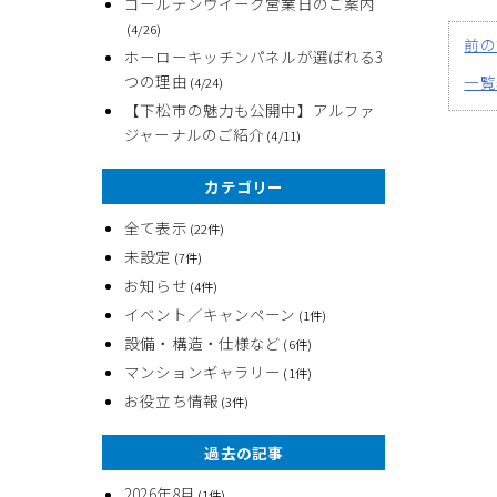
ゴールデンウイーク営業日のご案内
(4/26)
前の
ホーローキッチンパネルが選ばれる3
つの理由
一覧
(4/24)
【下松市の魅力も公開中】アルファ
ジャーナルのご紹介
(4/11)
カテゴリー
全て表示
(22件)
未設定
(7件)
お知らせ
(4件)
イベント／キャンペーン
(1件)
設備・構造・仕様など
(6件)
マンションギャラリー
(1件)
お役立ち情報
(3件)
過去の記事
2026年8月
(1件)