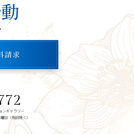
始動
い
料請求
772
ョンギャラリー
2木曜日（祝日除く）