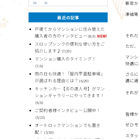
新年か
30
31
凍結等
最近の記事
戸建てからマンションに住み替えた
それだ
購入者の方のインタビュー
(8/3)
NEW!
スロップシンクの便利な使い方をご
ただ、
紹介します♪
(7/20)
マンシ
マンション購入のタイミング！
快適に
(7/6)
雨の日も快適！「屋内平面駐車場」
さらに
が選ばれる理由とは？
適に過
(6/20)
キッチンカ―【炎の達人号】がマン
それが
ションギャラリーにやってきます！
(6/6)
ご契約者様インタビュー公開中！
皆様か
(5/23)
ぜひモ
オートロックマンションでも置き
配！
(5/10)
スタッ