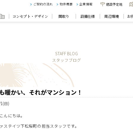
建設予定地
ご契約の流れ
物件概要
企業情報
コンセプト・デザイン
間取り
設備仕様
周辺環境
お
STAFF BLOG
スタッフブログ
も暖かい、それがマンション！
/1(日)
こんにちは。
ァステイツ下松桜町の担当スタッフです。