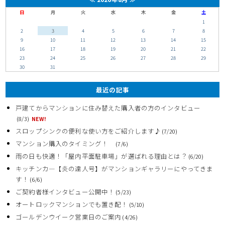
日
月
火
水
木
金
土
1
2
3
4
5
6
7
8
9
10
11
12
13
14
15
16
17
18
19
20
21
22
23
24
25
26
27
28
29
30
31
最近の記事
戸建てからマンションに住み替えた購入者の方のインタビュー
(8/3)
NEW!
スロップシンクの便利な使い方をご紹介します♪
(7/20)
マンション購入のタイミング！
(7/6)
雨の日も快適！「屋内平面駐車場」が選ばれる理由とは？
(6/20)
キッチンカ―【炎の達人号】がマンションギャラリーにやってきま
す！
(6/6)
ご契約者様インタビュー公開中！
(5/23)
オートロックマンションでも置き配！
(5/10)
ゴールデンウイーク営業日のご案内
(4/26)