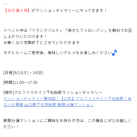
―
【炎の達人号】
がマンションギャラリーにやってきます！
イベント中は「フランクフルト」「焼きたてメロンパン」を無料でお召
し上がりいただけます！
※無くなり次第終了とさせていただきます
モデルルームご見学後、美味しいグルメをお楽しみください
[日程]6/13(土)・14(日)
[時間]11:00～17:00
[場所]アルファステイツ下松桜町マンションギャラリー
マンションギャラリー案内図｜【公式】アルファステイツ下松桜町｜あ
なぶき興産 山口県下松市桜町 新築分譲マンション
新築分譲マンションにご興味をお持ちの方は、この機会にぜひお越しく
ださい！