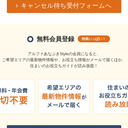
キャンセル待ち受付
フォームへ
無料会員登録
特典いっぱい！
アルファあなぶきStyleの会員になると、
ご希望エリアの最新物件情報や、お役立ち情報がメールで届くほか、
住まいのお役立ちガイドが読み放題！