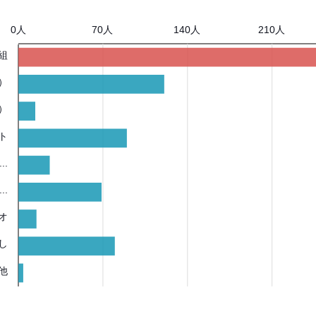
0人
70人
140人
210人
組
）
）
ト
..
..
オ
し
他