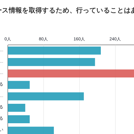
ース情報を取得するため、行っていることは
0人
80人
160人
240人
.
.
.
る
.
る
る
い