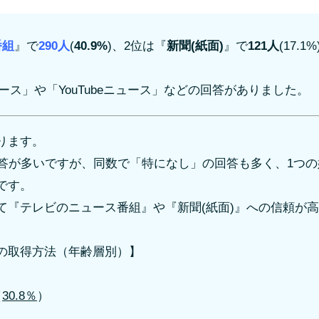
番組
』で
290人
(
40.9%
)、2位は『
新聞(紙面)
』で
121人
(17.
。
ュース」や「YouTubeニュース」などの回答がありました。
ります。
の回答が多いですが、同数で「特になし」の回答も多く、1つ
です。
て『テレビのニュース番組』や『新聞(紙面)』への信頼が
の取得方法（年齢層別）】
（
30.8％
）