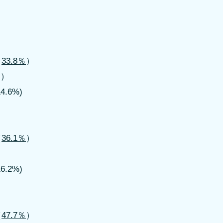
（
33.8％
）
5％）
.6%)
（
36.1％
）
6.2%)
（
47.7％
）