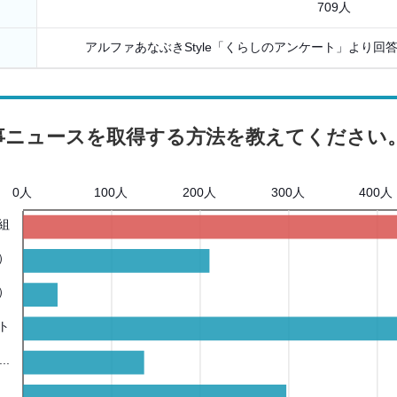
709人
アルファあなぶきStyle「くらしのアンケート」より
事ニュースを取得する方法を教えてください
0人
100人
200人
300人
400人
組
）
）
ト
..
..