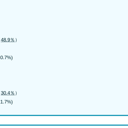
（
48.9％
）
.7%)
（
30.4％
）
.7%)