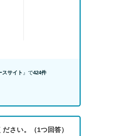
ースサイト
』で
424件
ください。（1つ回答）