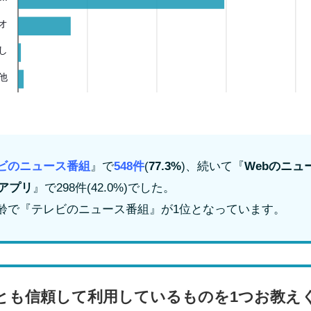
オ
し
他
ビのニュース番組
』で
548件
(
77.3%
)、続いて『
Webのニュ
アプリ
』で298件(42.0%)でした。
齢で『テレビのニュース番組』が1位となっています。
とも信頼して利用しているものを1つお教え