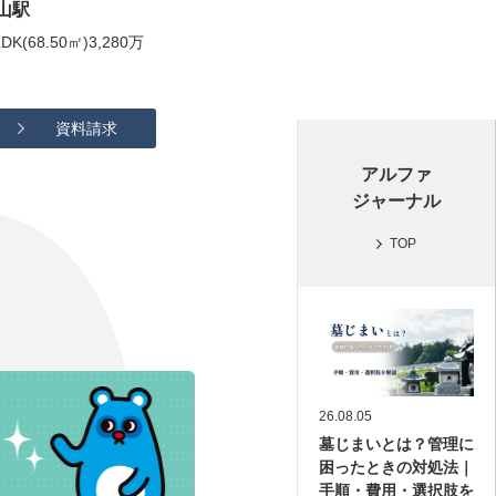
山駅
アルファステイツ太宰府五条
(68.50㎡)3,280万
8月1日(土)モデルルームオープン／事前案内
会開催
資料請求
詳細を見る
資料請求
アルファ
ジャーナル
TOP
26.08.05
墓じまいとは？管理に
困ったときの対処法｜
手順・費用・選択肢を