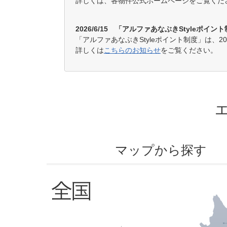
詳しくは、各物件公式ホームページをご覧くだ
2026.07.10
「エアコンに関するアンケ
2026.06.15
「アルファあなぶきStyl
2026/6/15 「アルファあなぶきStyleポイ
「アルファあなぶきStyleポイント制度」は、2
詳しくは
こちらのお知らせ
をご覧ください。
2026.06.12
「ネットショッピングに関
2026.05.11
「省エネ・エコ活動に関す
2026.04.22
【重要】「アルファあなぶき
2026.04.17
「ご近所付き合いに関する
マップから探す
2026.04.06
「衣類クリーニングに関す
2026.03.11
「手帳に関するアンケート
2026.01.09
「年末年始の過ごし方に関
2025.12.10
「ソファに関するアンケー