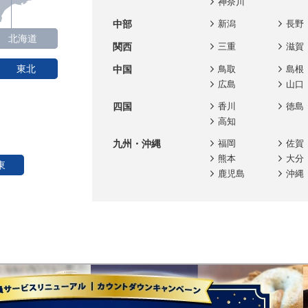
神奈川
中部
新潟
長野
アンケート」、集計結果を公開しました。
北海道
関西
三重
滋賀
ト」、集計結果を公開しました。
東北
中国
鳥取
島根
広島
山口
ンケート」、集計結果を公開しました。
四国
香川
徳島
高知
更新しました。
九州・沖縄
福岡
佐賀
熊本
大分
東
鹿児島
沖縄