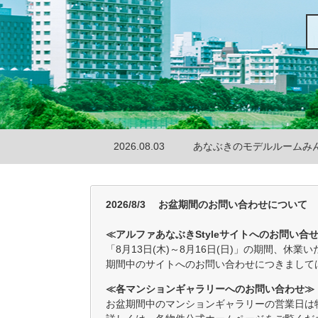
2025.08.27
「住まいの香りに関するア
2026.08.03
抽選で当たるプレゼントを
2026.08.03
あなぶきのモデルルームみ
2026.08.03
6月分のプレゼント当選者
2026/8/3 お盆期間のお問い合わせについて
2026.07.28
「新規会員登録でもらえる
≪アルファあなぶきStyleサイトへのお問い合
「8月13日(木)～8月16日(日)」の期間、休業
2026.07.23
「アンケートに答えて当た
期間中のサイトへのお問い合わせにつきましては
2026.07.10
「新機能AIアシスタント」
≪各マンションギャラリーへのお問い合わせ≫
お盆期間中のマンションギャラリーの営業日は