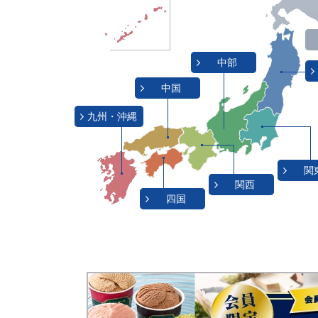
2025.10.27
「音楽の愉しみ方に関する
中部
2025.09.26
「冷蔵庫に関するアンケー
中国
2025.08.27
「住まいの香りに関するア
九州・沖縄
2026.08.03
抽選で当たるプレゼントを
関
関西
四国