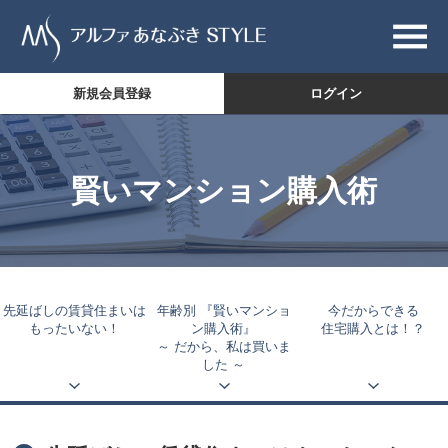
新規会員登録
ログイン
賢いマンション購入術
先延ばしの賃貸住まいは
年齢別 『賢いマンショ
今だからできる
もったいない！
ン購入術』
住宅購入とは！？
～ だから、私は買いま
した ～