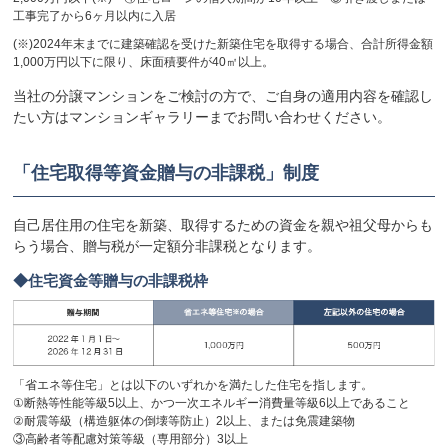
工事完了から6ヶ月以内に入居
(※)2024年末までに建築確認を受けた新築住宅を取得する場合、合計所得金額
1,000万円以下に限り、床面積要件が40㎡以上。
当社の分譲マンションをご検討の方で、ご自身の適用内容を確認し
たい方はマンションギャラリーまでお問い合わせください。
「住宅取得等資金贈与の非課税」制度
自己居住用の住宅を新築、取得するための資金を親や祖父母からも
らう場合、贈与税が一定額分非課税となります。
住宅資金等贈与の非課税枠
「省エネ等住宅」とは以下のいずれかを満たした住宅を指します。
①断熱等性能等級5以上、かつ一次エネルギー消費量等級6以上であること
②耐震等級（構造躯体の倒壊等防止）2以上、または免震建築物
③高齢者等配慮対策等級（専用部分）3以上