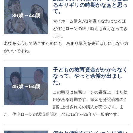
るギリギリの時期かなぁと思っ
て。
36歳～44歳
マイホーム購入が1年遅くなればなるほ
ど住宅ローンの終了時期も遅くなってき
ます。
老後を安心して過ごすためにも、あまり購入を先延ばしにしない方
がいいですね。
子どもの教育資金がかからなく
なって、やっと余裕が出まし
た。
45歳～54歳
この時期は住宅ローンの審査上、まだ信
用がある時期です。頭金を分譲価格の2
割以上出されての購入が安心です。ま
た、住宅ローンの返済期間としては15年～25年が一般的です。