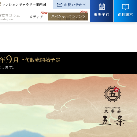
マンションギャラリー案内図
お問い合わせ
来場予約
資料請求
役立ちコラム
スペシャルコンテンツ
メディア
9
年
月
上旬販売開始予定
施します。