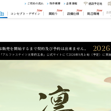
建設予定地
ご契約の流れ
物件概要
企業情報
お
コンセプト・デザイン
間取り
設備仕様
周辺環境
2026
は販売を開始するまで契約及び予約は出来ません。
「アルファステイツ太宰府五条」公式サイトにて2026年9月上旬（予定）に実