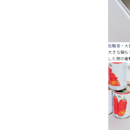
低騒音・大
大きな鍋も
した際の衝