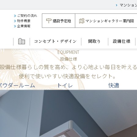
ご契約の流れ
建設予定地
マンションギャラリー案内図
物件概要
企業情報
コンセプト・デザイン
間取り
設備仕様
EQUIPMENT
設備仕様
設備仕様暮らしの質を高め、より心地よい毎日を叶え
便利で使いやすい快適設備をセレクト。
パウダールーム
トイレ
快適