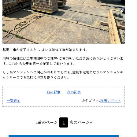
基礎工事が完了すると、いよいよ躯体工事が始まります。
地域の皆様には工事期間中のご理解・ご協力をいただき誠にありがとうございま
す。これからも安全第一で作業してまいります。
もし当マンションへご関心がおありでしたら、建設予定地となりのマンションギ
ャラリーまでお気軽にお立ち寄りください。
前の記事
次の記事
一覧表示
カテゴリー：
現場レポート
«前のページ
1
次のページ»