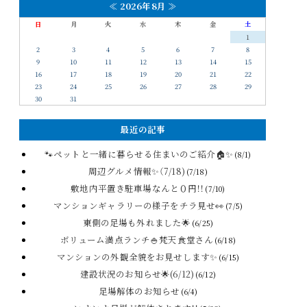
≪
2026年8月
≫
日
月
火
水
木
金
土
1
2
3
4
5
6
7
8
9
10
11
12
13
14
15
16
17
18
19
20
21
22
23
24
25
26
27
28
29
30
31
最近の記事
🐾ペットと一緒に暮らせる住まいのご紹介🏠✨
(8/1)
周辺グルメ情報✨（7/18)
(7/18)
敷地内平置き駐車場なんと０円！！
(7/10)
マンションギャラリーの様子をチラ見せ👀
(7/5)
東側の足場も外れました🌟
(6/25)
ボリューム満点ランチ🍚梵天食堂さん
(6/18)
マンションの外観全貌をお見せします✨
(6/15)
建設状況のお知らせ🌟(6/12)
(6/12)
足場解体のお知らせ
(6/4)