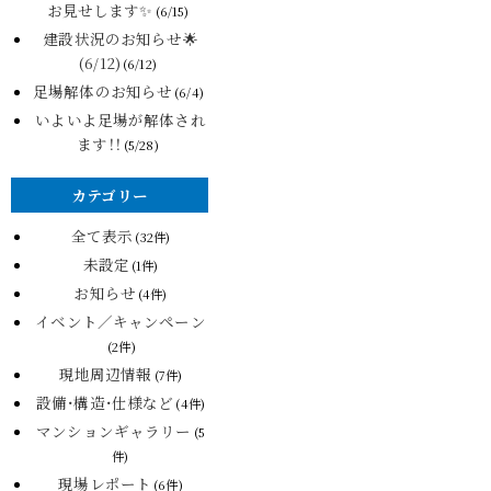
お見せします✨
(6/15)
建設状況のお知らせ🌟
(6/12)
(6/12)
足場解体のお知らせ
(6/4)
いよいよ足場が解体され
ます！！
(5/28)
カテゴリー
全て表示
(32件)
未設定
(1件)
お知らせ
(4件)
イベント／キャンペーン
(2件)
現地周辺情報
(7件)
設備・構造・仕様など
(4件)
マンションギャラリー
(5
件)
現場レポート
(6件)