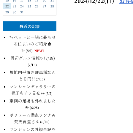
2024/12/22(日)
お客
15
16
17
18
19
20
21
22
23
24
25
26
27
28
29
30
31
最近の記事
🐾ペットと一緒に暮らせ
る住まいのご紹介🏠
✨
(8/1)
NEW!
周辺グルメ情報✨（7/18)
(7/18)
敷地内平置き駐車場なん
と０円！！
(7/10)
マンションギャラリーの
様子をチラ見せ👀
(7/5)
東側の足場も外れました
🌟
(6/25)
ボリューム満点ランチ🍚
梵天食堂さん
(6/18)
マンションの外観全貌を