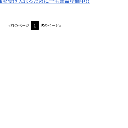
様を受け入れるために一生懸命準備中！！
«前のページ
1
次のページ»