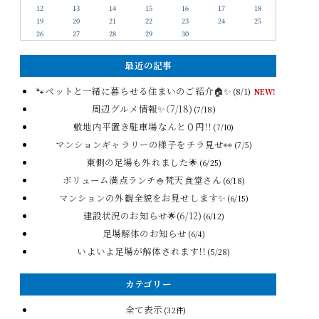
12
13
14
15
16
17
18
19
20
21
22
23
24
25
26
27
28
29
30
最近の記事
🐾ペットと一緒に暮らせる住まいのご紹介🏠✨
(8/1)
NEW!
周辺グルメ情報✨（7/18)
(7/18)
敷地内平置き駐車場なんと０円！！
(7/10)
マンションギャラリーの様子をチラ見せ👀
(7/5)
東側の足場も外れました🌟
(6/25)
ボリューム満点ランチ🍚梵天食堂さん
(6/18)
マンションの外観全貌をお見せします✨
(6/15)
建設状況のお知らせ🌟(6/12)
(6/12)
足場解体のお知らせ
(6/4)
いよいよ足場が解体されます！！
(5/28)
カテゴリー
全て表示
(32件)