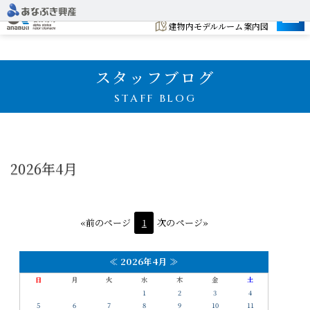
建設地
建物内モデルルーム案内図
スタッフブログ
STAFF BLOG
2026年4月
«前のページ
1
次のページ»
≪
2026年4月
≫
日
月
火
水
木
金
土
1
2
3
4
5
6
7
8
9
10
11