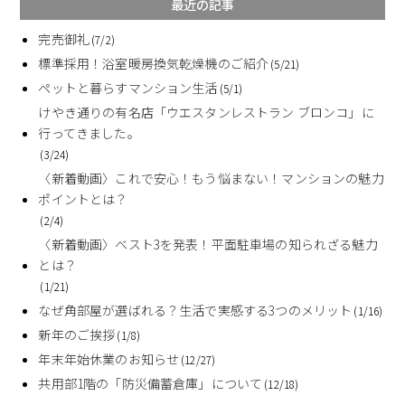
最近の記事
完売御礼
(7/2)
標準採用！浴室暖房換気乾燥機のご紹介
(5/21)
ペットと暮らすマンション生活
(5/1)
けやき通りの有名店「ウエスタンレストラン ブロンコ」に
行ってきました。
(3/24)
〈新着動画〉これで安心！もう悩まない！マンションの魅力
ポイントとは？
(2/4)
〈新着動画〉ベスト3を発表！平面駐車場の知られざる魅力
とは？
(1/21)
なぜ角部屋が選ばれる？生活で実感する3つのメリット
(1/16)
新年のご挨拶
(1/8)
年末年始休業のお知らせ
(12/27)
共用部1階の「防災備蓄倉庫」について
(12/18)