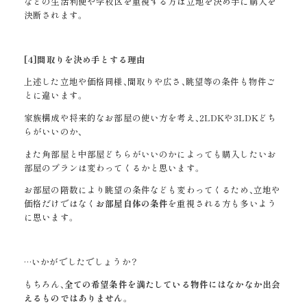
などの生活利便や学校区を重視する方は立地を決め手に購入を
決断されます。
[4]
間取りを決め手とする理由
上述した立地や価格同様、間取りや広さ、眺望等の条件も物件ご
とに違います。
家族構成や将来的なお部屋の使い方を考え、2LDKや3LDKどち
らがいいのか、
また角部屋と中部屋どちらがいいのかによっても購入したいお
部屋のプランは変わってくるかと思います。
お部屋の階数により眺望の条件なども変わってくるため、立地や
価格だけではなく
お部屋自体の条件
を重視される方も多いよう
に思います。
…いかがでしたでしょうか？
もちろん、
全ての希望条件を満たしている物件には
なかなか出会
えるものではありません
。