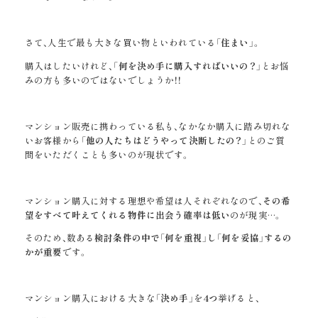
さて、人生で最も大きな買い物といわれている
「住まい」
。
購入はしたいけれど、
「何を決め手に購入すればいいの？」
とお悩
みの方も多いのではないでしょうか！！
マンション販売に携わっている私も、なかなか購入に踏み切れな
いお客様から
「他の人たちはどうやって決断したの？」
とのご質
問をいただくことも多いのが現状です。
マンション購入に対する理想や希望は人それぞれなので、
その希
望をすべて叶えてくれる物件に出会う確率は低い
のが現実…。
そのため、数ある
検討条件の中で
「何を重視」
し
「何を妥協」
する
の
かが
重要
です。
マンション購入における大きな
「決め手」
を
4つ
挙げると、