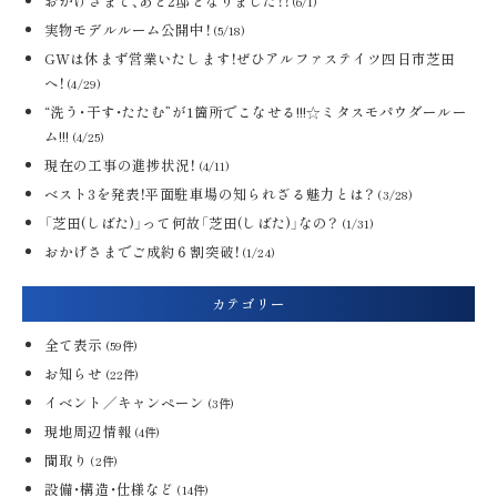
おかげさまで、あと2邸となりました！！
(6/1)
実物モデルルーム公開中！
(5/18)
GWは休まず営業いたします！ぜひアルファステイツ四日市芝田
へ！
(4/29)
“洗う・干す・たたむ”が1箇所でこなせる!!!☆ミタスモパウダールー
ム!!!
(4/25)
現在の工事の進捗状況！
(4/11)
ベスト3を発表！平面駐車場の知られざる魅力とは？
(3/28)
「芝田(しばた)」って何故「芝田(しばた)」なの？
(1/31)
おかげさまでご成約６割突破！
(1/24)
カテゴリー
全て表示
(59件)
お知らせ
(22件)
イベント／キャンペーン
(3件)
現地周辺情報
(4件)
間取り
(2件)
設備・構造・仕様など
(14件)