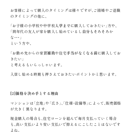
お客様によって購入のタイミングは様々ですが、ご結婚やご退職
のタイミングの他に、
「お子様の小学校や中学校
入学までに
購入しておきたい」方や、
「同年代の友人が家を購入し始めているし
自分もそろそろ
か
な・・・」
という方や、
「お勤め先からの家賃
補助
や住宅
手当がなくなる前に
購入してお
きたい」
と考えるもいらっしゃいます。
入居し始める時期も押さえておきたいポイントかと思います。
[2]
価格を決め手とする理由
マンションは「立地」や「広さ」、「仕様・設備等」によって、販売価格
が大きく異なります。
現金購入の場合も、住宅ローンを組んで毎月支払っていく場合
も、高い支払いより安い支払いで抑えるにこしたことはないです
よね。