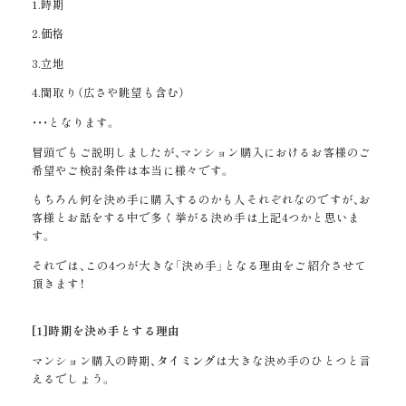
1.時期
2.価格
3.立地
4.間取り（広さや眺望も含む）
・・・となります。
冒頭でもご説明しましたが、マンション購入におけるお客様のご
希望やご検討条件は本当に様々です。
もちろん何を決め手に購入するのかも人それぞれなのですが、お
客様とお話をする中で多く挙がる決め手は上記4つかと思いま
す。
それでは、この4つが大きな「決め手」となる理由をご紹介させて
頂きます！
[1]
時期を決め手とする理由
マンション購入の時期、
タイミング
は大きな決め手のひとつと言
えるでしょう。