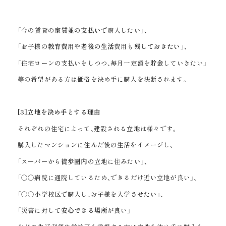
「今の賃貸の
家賃並の支払い
で購入したい」、
「お子様の
教育費用
や
老後の生活
費用も
残しておきたい
」、
「住宅ローンの支払いをしつつ、毎月一定額を
貯金
していきたい」
等の希望がある方は価格を決め手に購入を決断されます。
[3]
立地を決め手とする理由
それぞれの住宅によって、建設される
立地
は様々です。
購入したマンションに住んだ後の生活をイメージし、
「スーパーから
徒歩圏内
の立地に住みたい」、
「○○病院に通院しているため、できるだけ近い立地が良い」、
「○○小学校区で購入し、お子様を入学させたい」、
「災害に対して
安心できる場所
が良い」