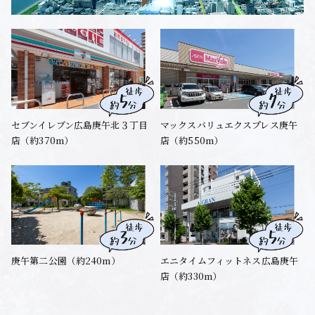
セブンイレブン広島庚午北３丁目
マックスバリュエクスプレス庚午
店
（約370m）
店
（約550m）
庚午第二公園（約240m）
エニタイムフィットネス
広島庚午
店（約330m）