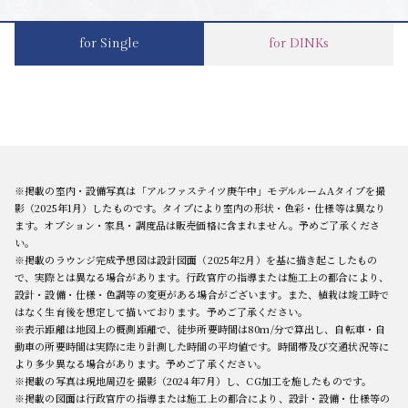
for Single
for DINKs
※掲載の室内・設備写真は「アルファステイツ庚午中」モデルルームAタイプを撮
影（2025年1月）したものです。タイプにより室内の形状・色彩・仕様等は異なり
ます。オプション・家具・調度品は販売価格に含まれません。予めご了承くださ
い。
※掲載のラウンジ完成予想図は設計図面（2025年2月）を基に描き起こしたもの
で、実際とは異なる場合があります。行政官庁の指導または施工上の都合により、
設計・設備・仕様・色調等の変更がある場合がございます。また、植栽は竣工時で
はなく生育後を想定して描いております。予めご了承ください。
※表示距離は地図上の概測距離で、徒歩所要時間は80m/分で算出し、自転車・自
動車の所要時間は実際に走り計測した時間の平均値です。時間帯及び交通状況等に
より多少異なる場合があります。予めご了承ください。
※掲載の写真は現地周辺を撮影（2024年7月）し、CG加工を施したものです。
※掲載の図面は行政官庁の指導または施工上の都合により、設計・設備・仕様等の