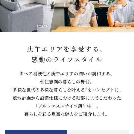
庚午エリアを享受する、
感動のライフスタイル
街への利便性と庚午エリアの
潤いが調和する、
永住志向の暮らしの舞台。
“多様な世代の多様な暮らしを叶える”
をコンセプトに、
敷地計画から設備仕様における
細部にまでこだわった
「アルファスステイツ庚午中」。
暮らしを彩る豊富な魅力をご紹介します。