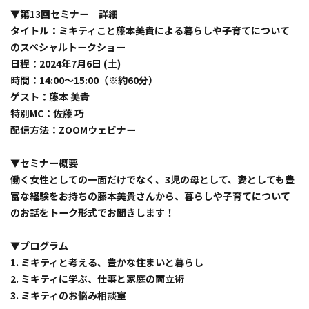
▼第13回セミナー 詳細
タイトル：ミキティこと藤本美貴による暮らしや子育てについて
のスペシャルトークショー
日程：2024年7月6日 (土)
時間：14:00～15:00（※約60分）
ゲスト：藤本 美貴
特別MC：佐藤 巧
配信方法：ZOOMウェビナー
▼セミナー概要
働く女性としての一面だけでなく、3児の母として、妻としても豊
富な経験をお持ちの藤本美貴さんから、暮らしや子育てについて
のお話をトーク形式でお聞きします！
▼プログラム
1. ミキティと考える、豊かな住まいと暮らし
2. ミキティに学ぶ、仕事と家庭の両立術
3. ミキティのお悩み相談室