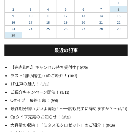
1
2
3
4
5
6
7
8
9
10
11
12
13
14
15
16
17
18
19
20
21
22
23
24
25
26
27
28
29
30
最近の記事
【完売御礼】キャンセル待ち受付中
(10/20)
ラスト1邸(5階住戸)のご紹介！
(10/3)
1F住戸の魅力！
(9/18)
ご紹介キャンペーン開催！
(9/12)
Cタイプ 最終１邸！
(9/6)
最終期分譲いよいよ開始！～一度も見ずに諦めますか？～
(8/31)
Cgタイプ完売のお知らせ！
(8/21)
大容量の収納！「ミタスモクロゼット」のご紹介！
(8/16)