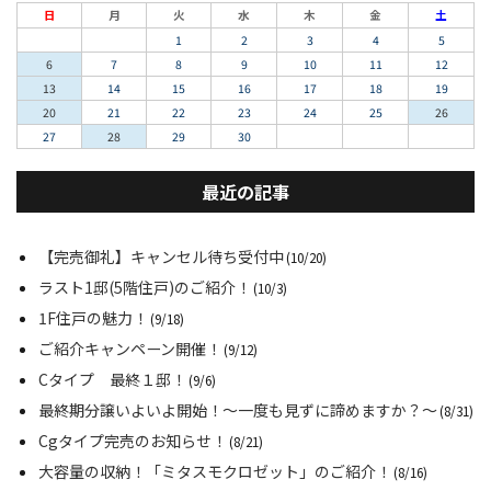
日
月
火
水
木
金
土
1
2
3
4
5
6
7
8
9
10
11
12
13
14
15
16
17
18
19
20
21
22
23
24
25
26
27
28
29
30
最近の記事
【完売御礼】キャンセル待ち受付中
(10/20)
ラスト1邸(5階住戸)のご紹介！
(10/3)
1F住戸の魅力！
(9/18)
ご紹介キャンペーン開催！
(9/12)
Cタイプ 最終１邸！
(9/6)
最終期分譲いよいよ開始！～一度も見ずに諦めますか？～
(8/31)
Cgタイプ完売のお知らせ！
(8/21)
大容量の収納！「ミタスモクロゼット」のご紹介！
(8/16)