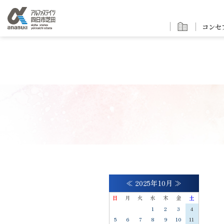
コンセ
≪
2025年10月
≫
日
月
火
水
木
金
土
1
2
3
4
5
6
7
8
9
10
11