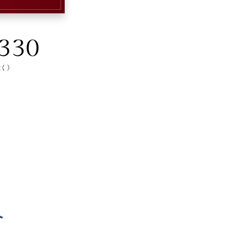
330
く）
へ