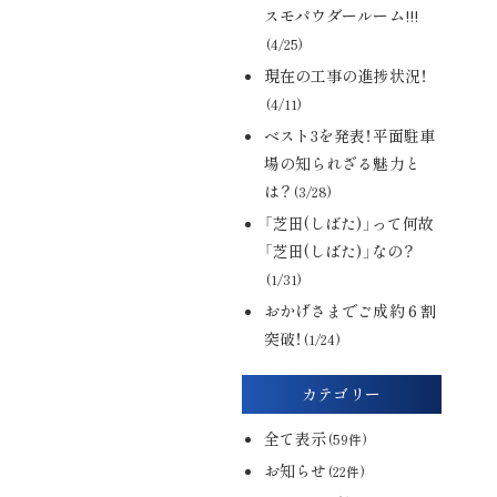
スモパウダールーム!!!
(4/25)
現在の工事の進捗状況！
(4/11)
ベスト3を発表！平面駐車
場の知られざる魅力と
は？
(3/28)
「芝田(しばた)」って何故
「芝田(しばた)」なの？
(1/31)
おかげさまでご成約６割
突破！
(1/24)
カテゴリー
全て表示
(59件)
お知らせ
(22件)