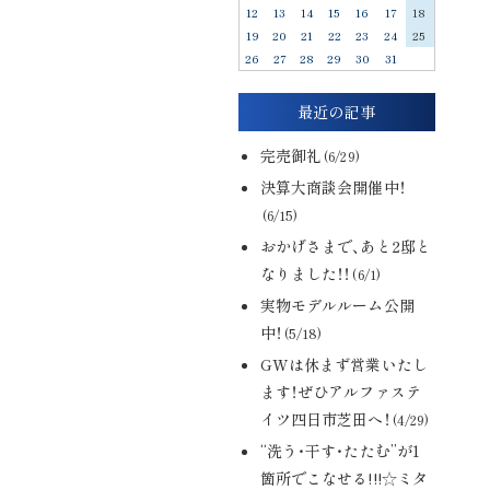
12
13
14
15
16
17
18
19
20
21
22
23
24
25
26
27
28
29
30
31
最近の記事
完売御礼
(6/29)
決算大商談会開催中！
(6/15)
おかげさまで、あと2邸と
なりました！！
(6/1)
実物モデルルーム公開
中！
(5/18)
GWは休まず営業いたし
ます！ぜひアルファステ
イツ四日市芝田へ！
(4/29)
“洗う・干す・たたむ”が1
箇所でこなせる!!!☆ミタ