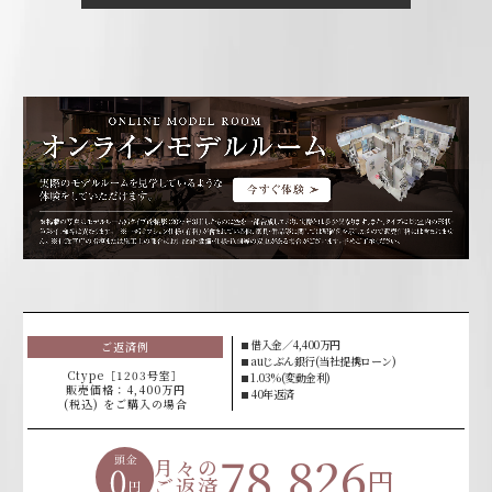
⬛︎ 借入金／4,400万円
ご返済例
⬛︎ auじぶん銀行(当社提携ローン)
Ctype［1203号室］
⬛︎ 1.03%(変動金利)
販売価格：4,400万円
⬛︎ 40年返済
(税込)
をご購入の場合
78,826
月々の
円
ご返済