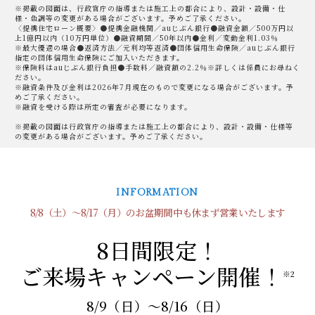
※掲載の図面は、行政官庁の指導または施工上の都合により、設計・設備・仕
様・色調等の変更がある場合がございます。予めご了承ください。
〈提携住宅ローン概要〉●提携金融機関／auじぶん銀行●融資金額／500万円以
上1億円以内（10万円単位）●融資期間／50年以内●金利／変動金利1.03％
※最大優遇の場合●返済方法／元利均等返済●団体信用生命保険／auじぶん銀行
指定の団体信用生命保険にご加入いただきます。
※保険料はauじぶん銀行負担●手数料／融資額の2.2％※詳しくは係員にお尋ねく
ださい。
※融資条件及び金利は2026年7月現在のもので変更になる場合がございます。予
めご了承ください。
※融資を受ける際は所定の審査が必要になります。
※掲載の図面は行政官庁の指導または施工上の都合により、設計・設備・仕様等
の変更がある場合がございます。予めご了承ください。
INFORMATION
8/8（土）～8/17（月）のお盆期間中も休まず営業いたします
8日間限定！
ご来場キャンペーン開催！
※2
8/9（日）〜8/16（日）