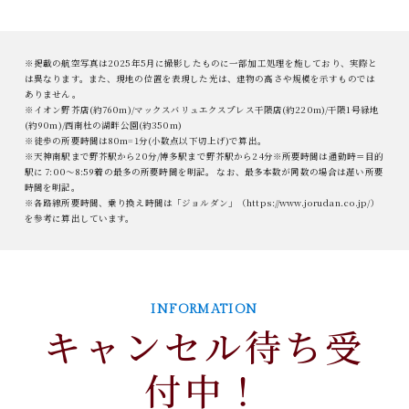
※掲載の航空写真は2025年5月に撮影したものに一部加工処理を施しており、実際と
は異なります。また、現地の位置を表現した光は、建物の高さや規模を示すものでは
ありません。
※イオン野芥店(約760m)/マックスバリュエクスプレス干隈店(約220m)/干隈1号緑地
(約90m)/西南杜の湖畔公園(約350m)
※徒歩の所要時間は80m=1分(小数点以下切上げ)で算出。
※天神南駅まで野芥駅から20分/博多駅まで野芥駅から24分※所要時間は通勤時＝目的
駅に 7:00～8:59着の最多の所要時間を明記。 なお、最多本数が同数の場合は遅い所要
時間を明記。
※各路線所要時間、乗り換え時間は「ジョルダン」（https://www.jorudan.co.jp/）
を参考に算出しています。
INFORMATION
キャンセル待ち受
付中！