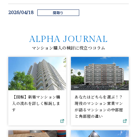
2026/04/18
間取り
【4LDK】Fタイプの魅力をご紹介します！
ALPHA JOURNAL
2026/04/10
現地周辺情報
周辺グルメ⑦【Pudding Labo】
マンション購入の検討に役立つコラム
2026/04/06
現地周辺情報
現地周辺の桜の景色
【図解】新築マンション購
あなたはどちらを選ぶ！？
入の流れを詳しく解説しま
現役のマンション営業マン
す
が語るマンションの中部屋
と角部屋の違い