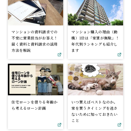
マンションの資料請求での
マンション購入の理由（動
不安に営業担当がお答え！
機）1位は「家賃が無駄」！
届く資料と資料請求の活用
年代別ランキングも紹介し
方法を解説
ます
住宅ローンを借りる年齢か
いつ買えばベストなのか。
ら考えるローン計画
家を買うタイミングを逃さ
ないために知っておきたい
こと