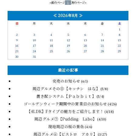
«前のページ
1
次のページ»
≪
2026年8月
≫
日
月
火
水
木
金
土
1
2
3
4
5
6
7
8
9
10
11
12
13
14
15
16
17
18
19
20
21
22
23
24
25
26
27
28
29
30
31
最近の記事
完売のお知らせ
(6/1)
周辺グルメその⑧【キッチン はな】
(5/8)
置き配システム【Ｐａｂｂｉｔ】
(5/4)
ゴールデンウィーク期間中の営業日のお知らせ
(4/26)
【4LDK】Fタイプの魅力をご紹介します！
(4/18)
周辺グルメ⑦【Pudding Labo】
(4/10)
現地周辺の桜の景色
(4/6)
周辺グルメ⑥【ビストロ アカリ】
(3/27)