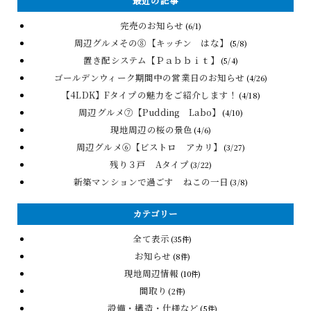
最近の記事
完売のお知らせ
(6/1)
周辺グルメその⑧【キッチン はな】
(5/8)
置き配システム【Ｐａｂｂｉｔ】
(5/4)
ゴールデンウィーク期間中の営業日のお知らせ
(4/26)
【4LDK】Fタイプの魅力をご紹介します！
(4/18)
周辺グルメ⑦【Pudding Labo】
(4/10)
現地周辺の桜の景色
(4/6)
周辺グルメ⑥【ビストロ アカリ】
(3/27)
残り３戸 Aタイプ
(3/22)
新築マンションで過ごす ねこの一日
(3/8)
カテゴリー
全て表示
(35件)
お知らせ
(8件)
現地周辺情報
(10件)
間取り
(2件)
設備・構造・仕様など
(5件)