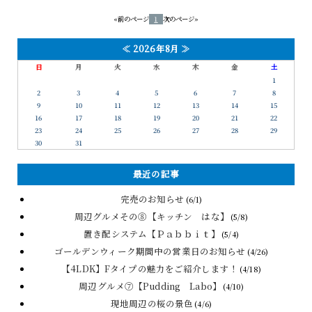
«前のページ
1
次のページ»
≪
2026年8月
≫
日
月
火
水
木
金
土
1
2
3
4
5
6
7
8
9
10
11
12
13
14
15
16
17
18
19
20
21
22
23
24
25
26
27
28
29
30
31
最近の記事
完売のお知らせ
(6/1)
周辺グルメその⑧【キッチン はな】
(5/8)
置き配システム【Ｐａｂｂｉｔ】
(5/4)
ゴールデンウィーク期間中の営業日のお知らせ
(4/26)
【4LDK】Fタイプの魅力をご紹介します！
(4/18)
周辺グルメ⑦【Pudding Labo】
(4/10)
現地周辺の桜の景色
(4/6)