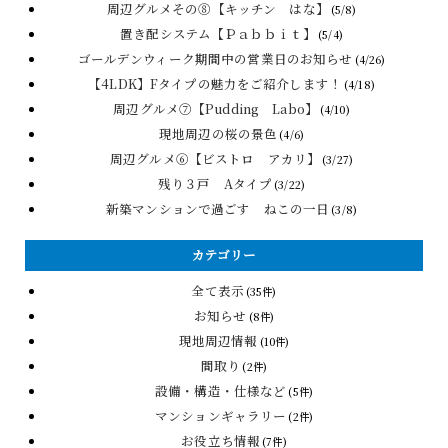
周辺グルメその⑧【キッチン はな】
(5/8)
置き配システム【Ｐａｂｂｉｔ】
(5/4)
ゴールデンウィーク期間中の営業日のお知らせ
(4/26)
【4LDK】Fタイプの魅力をご紹介します！
(4/18)
周辺グルメ⑦【Pudding Labo】
(4/10)
現地周辺の桜の景色
(4/6)
周辺グルメ⑥【ビストロ アカリ】
(3/27)
残り３戸 Aタイプ
(3/22)
新築マンションで過ごす ねこの一日
(3/8)
カテゴリー
全て表示
(35件)
お知らせ
(8件)
現地周辺情報
(10件)
間取り
(2件)
設備・構造・仕様など
(5件)
マンションギャラリー
(2件)
お役立ち情報
(7件)