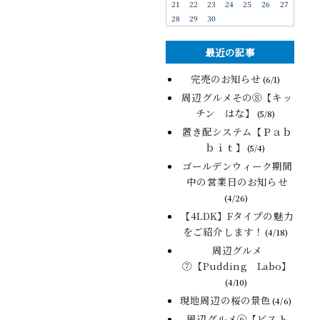
21
22
23
24
25
26
27
28
29
30
最近の記事
完売のお知らせ
(6/1)
周辺グルメその⑧【キッ
チン はな】
(5/8)
置き配システム【Ｐａｂ
ｂｉｔ】
(5/4)
ゴールデンウィーク期間
中の営業日のお知らせ
(4/26)
【4LDK】Fタイプの魅力
をご紹介します！
(4/18)
周辺グルメ
⑦【Pudding Labo】
(4/10)
現地周辺の桜の景色
(4/6)
周辺グルメ⑥【ビスト