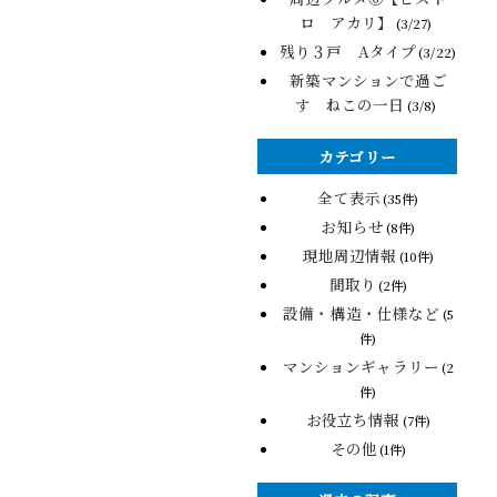
ロ アカリ】
(3/27)
残り３戸 Aタイプ
(3/22)
新築マンションで過ご
す ねこの一日
(3/8)
カテゴリー
全て表示
(35件)
お知らせ
(8件)
現地周辺情報
(10件)
間取り
(2件)
設備・構造・仕様など
(5
件)
マンションギャラリー
(2
件)
お役立ち情報
(7件)
その他
(1件)