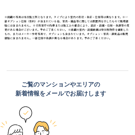
※掲載の写真は当社施工例となります。タイプにより室内の形状・色彩・仕様等は異なります。※一
部オプション仕様（有料）が含まれている他、家具・備品等に関しては配置例を示したもので販売価
格には含まれません。 ※行政官庁の指導または施工上の都合により、設計・設備・仕様・色調等の変
更がある場合がございます。予めご了承ください。 ※掲載の室内・設備動画は弊社別物件を撮影した
もの、またはメーカー参考写真で、オプションも含まれています。オプション・家具・調度品は販売
価格に含まれません。一部仕様や色調が異なる場合があります。予めご了承ください。
ご覧のマンションや
エリアの
新着情報をメールでお届けします