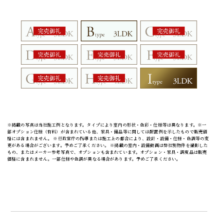
※掲載の写真は当社施工例となります。タイプにより室内の形状・色彩・仕様等は異なります。※一
部オプション仕様（有料）が含まれている他、家具・備品等に関しては配置例を示したもので販売価
格には含まれません。 ※行政官庁の指導または施工上の都合により、設計・設備・仕様・色調等の変
更がある場合がございます。予めご了承ください。 ※掲載の室内・設備動画は弊社別物件を撮影した
もの、またはメーカー参考写真で、オプションも含まれています。オプション・家具・調度品は販売
価格に含まれません。一部仕様や色調が異なる場合があります。予めご了承ください。