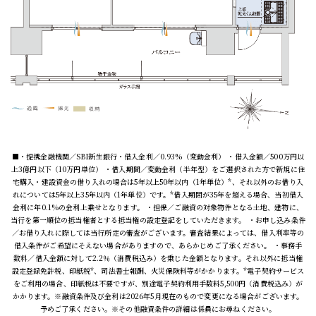
■・提携金融機関／SBI新生銀行・借入金利／0.93%（変動金利） ・借入金額／500万円以
上3億円以下（10万円単位） ・借入期間／変動金利（半年型）をご選択された方で新規に住
宅購入・建設資金の借り入れの場合は5年以上50年以内（1年単位）*、それ以外のお借り入
れについては5年以上35年以内（1年単位）です。*借入期間が35年を超える場合、当初借入
金利に年0.1%の金利上乗せとなります。 ・担保／ご融資の対象物件となる土地、建物に、
当行を第一順位の抵当権者とする抵当権の設定登記をしていただきます。 ・お申し込み条件
／お借り入れに際しては当行所定の審査がございます。審査結果によっては、借入利率等の
借入条件がご希望にそえない場合がありますので、あらかじめご了承ください。 ・事務手
数料／借入金額に対して2.2％（消費税込み）を乗じた金額となります。それ以外に抵当権
設定登録免許税、印紙税*、司法書士報酬、火災保険料等がかかります。*電子契約サービス
をご利用の場合、印紙税は不要ですが、別途電子契約利用手数料5,500円（消費税込み）が
かかります。※融資条件及び金利は2026年5月現在のもので変更になる場合がございます。
予めご了承ください。※その他融資条件の詳細は係員にお尋ねください。