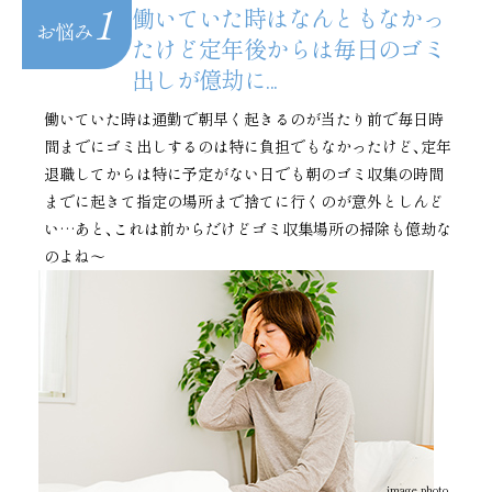
1
働いていた時はなんともなかっ
お悩み
たけど
定年後からは毎日のゴミ
出しが億劫に...
働いていた時は通勤で朝早く起きるのが当たり前で毎日時
間までにゴミ出しするのは特に負担でもなかったけど、定年
退職してからは特に予定がない日でも朝のゴミ収集の時間
までに起きて指定の場所まで捨てに行くのが意外としんど
い…
あと、これは前からだけどゴミ収集場所の掃除も億劫な
のよね～
image photo