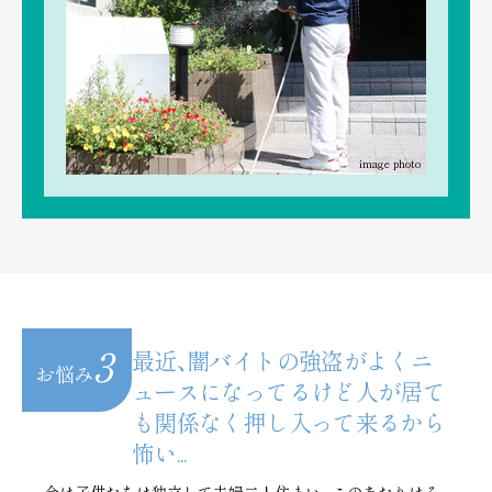
image photo
3
最近、闇バイトの強盗がよくニ
お悩み
ュースになってるけど
人が居て
も関係なく押し入って来るから
怖い...
今は子供たちは独立して夫婦二人住まい。このあたりはそ