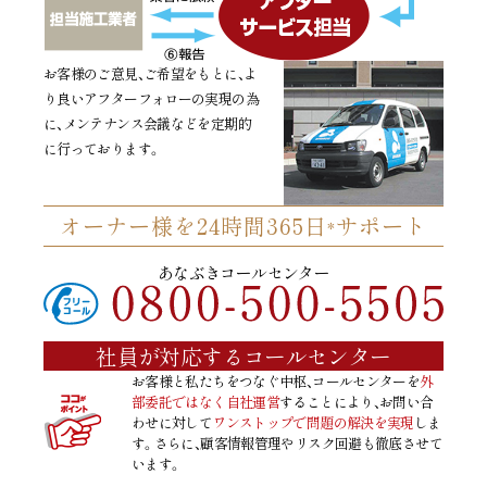
お客様のご意見、ご希望をもとに、よ
り良いアフターフォローの実現の為
に、メンテナンス会議などを定期的
に行っております。
オーナー様を24時間365日
サポート
*
あなぶき
コールセンター
社員が対応するコールセンター
お客様と私たちをつなぐ中枢、コールセンターを
外
部委託ではなく自社運営
することにより、お問い合
わせに対して
ワンストップで問題の解決を実現
しま
す。さらに、顧客情報管理やリスク回避も徹底させて
います。