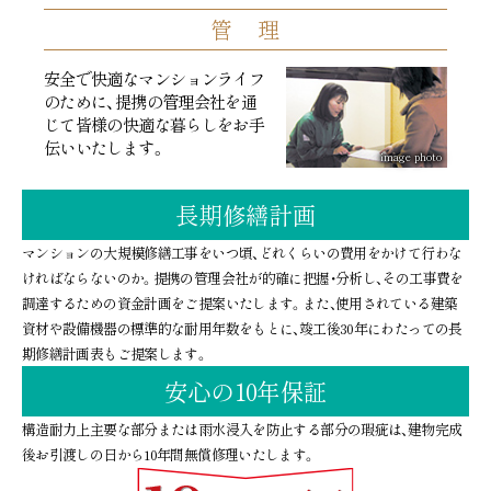
管 理
安全で快適なマンションライフ
のために、提携の管理会社を通
じて皆様の快適な暮らしをお手
伝いいたします。
image photo
長期修繕計画
マンションの大規模修繕工事をいつ頃、どれくらいの費用をかけて行わな
ければならないのか。提携の管理会社が的確に把握・分析し、その工事費を
調達するための資金計画をご提案いたします。また、使用されている建築
資材や設備機器の標準的な耐用年数をもとに、竣工後30年にわたっての長
期修繕計画表もご提案します。
安心の10年保証
構造耐力上主要な部分または雨水浸入を防止する部分の瑕疵は、建物完成
後お引渡しの日から10年間無償修理いたします。