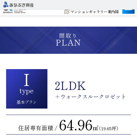
建設予定地
マンションギャラリー案内図
間取り
PLAN
I
2LDK
type
＋ウォークスルークロゼット
基本プラン
64.96
住居専有面積 /
㎡
（19.65坪）