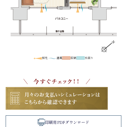
採光
通風
収納
水回り
印刷用PDFダウンロード