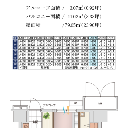
アルコーブ面積
/
3.07㎡（0.92坪）
バルコニー面積
/
11.02㎡（3.33坪）
総面積
/
79.05㎡（23.90坪）