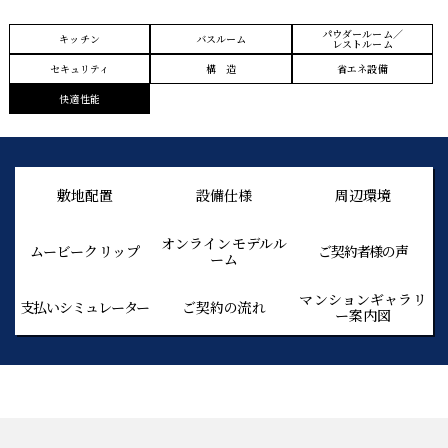
パウダールーム／
キッチン
バスルーム
レストルーム
セキュリティ
構 造
省エネ設備
快適性能
敷地配置
設備仕様
周辺環境
オンラインモデルル
ムービークリップ
ご契約者様の声
ーム
マンションギャラリ
支払いシミュレーター
ご契約の流れ
ー案内図