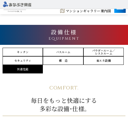
建設地
マンションギャラリー案内図
設備仕様
EQUIPMENT
パウダールーム／
キッチン
バスルーム
レストルーム
セキュリティ
構 造
省エネ設備
快適性能
comfort.
毎日をもっと快適にする
多彩な設備・仕様。