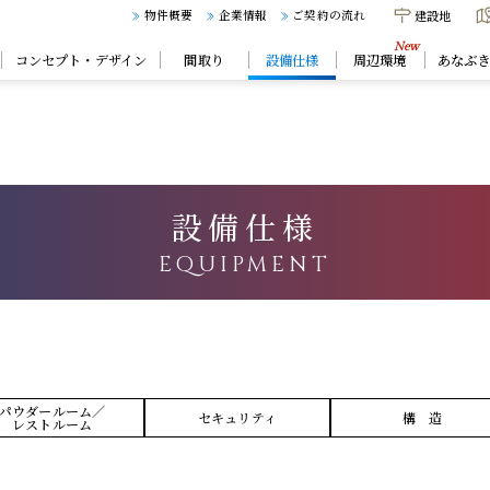
建設地
物件概要
企業情報
ご契約の流れ
コンセプト・デザイン
間取り
設備仕様
周辺環境
あなぶ
設備仕様
EQUIPMENT
パウダールーム／
セキュリティ
構 造
レストルーム