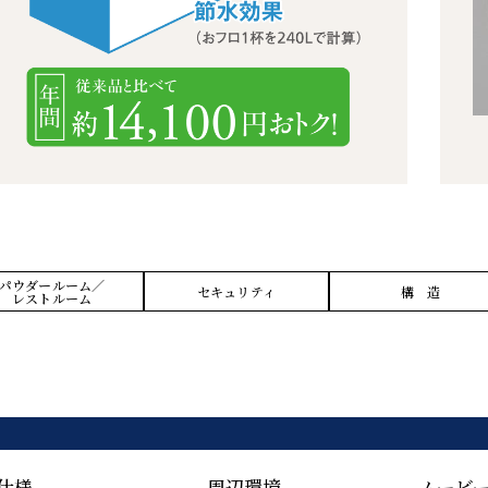
パウダールーム／
セキュリティ
構 造
レストルーム
仕様
周辺環境
ムービ