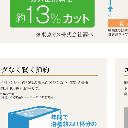
ムダなく賢く節約
（大13L）と比べ約70%の節水が可能となり、年間で浴槽
経
約14,100円もお得です。
ト
用
した場合で算出。
（税込） ※従来品はメーカーの10年前商品