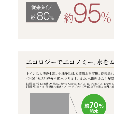
エコロジーでエコノミー、
水を
トイレは大洗浄4.8L、小洗浄3.6Lと超節水を実現。従来品
（240L）約221杯分も節水できます。また、水道料金なら年間
【試算条件】4人家族（男性2人、女性2人）が大1回／人・日、小3回／人・日使用
【引用元】省エネ・防犯住宅推進アプローチブック 【単価】上下水道：265円／㎥