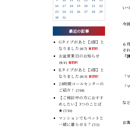
16
17
18
19
20
21
22
い
23
24
25
26
27
28
29
30
31
今
最近の記事
Gタイプがあと【1邸】と
６
なりました
(8/7)
NEW!
そ
お盆営業日のお知らせ
「
(8/4)
NEW!
Kタイプがあと【1邸】と
なりました
「
(8/3)
NEW!
24時間コールセンターの
「
ご紹介！
(7/18)
【ご検討中の方におすす
な
めしたい】3つのことば
★
(7/10)
マンションでもペットと
お
一緒に暮らせる？
(7/2)