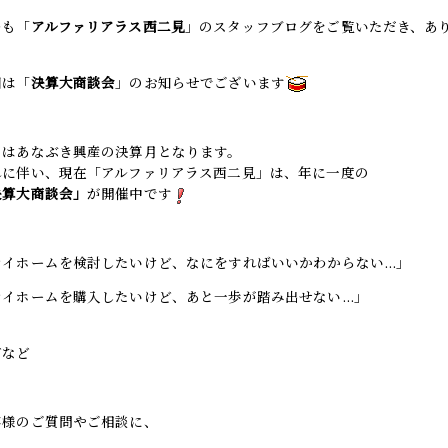
つも「
アルファリアラス西二見
」のスタッフブログをご覧いただき、あ
回は「
決算大商談会
」のお知らせでございます
月はあなぶき興産の決算月となります。
れに伴い、現在「アルファリアラス西二見」は、年に一度の
決算大商談会」
が開催中です
マイホームを検討したいけど、なにをすればいいかわからない...」
マイホームを購入したいけど、あと一歩が踏み出せない...」
どなど
客様のご質問やご相談に、