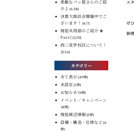
素敵なパン屋さんのご紹
ス
介♪
(6/18)
決算大商談会開催中でご
ざいます！
ぜ
(6/7)
現地共用部のご紹介 ★
皆
Part2
(5/29)
西二見学校区について！
(5/16)
カテゴリー
全て表示
(49件)
未設定
(1件)
お知らせ
(9件)
イベント／キャンペーン
(8件)
現地周辺情報
(5件)
設備・構造・仕様など
(6
件)