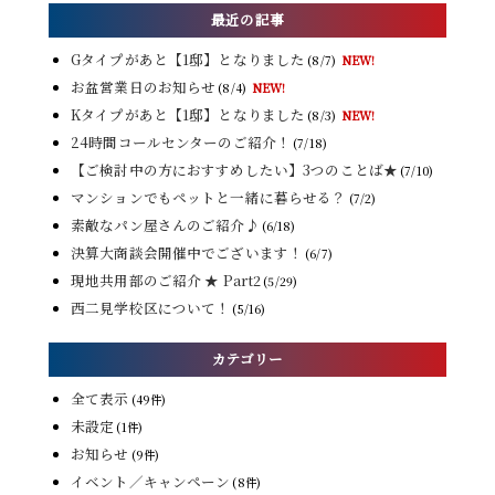
最近の記事
Gタイプがあと【1邸】となりました
(8/7)
NEW!
お盆営業日のお知らせ
(8/4)
NEW!
Kタイプがあと【1邸】となりました
(8/3)
NEW!
24時間コールセンターのご紹介！
(7/18)
【ご検討中の方におすすめしたい】3つのことば★
(7/10)
マンションでもペットと一緒に暮らせる？
(7/2)
素敵なパン屋さんのご紹介♪
(6/18)
決算大商談会開催中でございます！
(6/7)
現地共用部のご紹介 ★ Part2
(5/29)
西二見学校区について！
(5/16)
カテゴリー
全て表示
(49件)
未設定
(1件)
お知らせ
(9件)
イベント／キャンペーン
(8件)