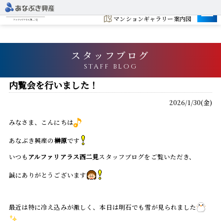
建設地
マンションギャラリー案内図
スタッフブログ
STAFF BLOG
内覧会を行いました！
2026/1/30(金)
みなさま、こんにちは
あなぶき興産の
榊原
です
いつも
アルファリアラス西二見
スタッフブログをご覧いただき、
誠にありがとうございます
最近は特に冷え込みが激しく、本日は明石でも雪が見られました