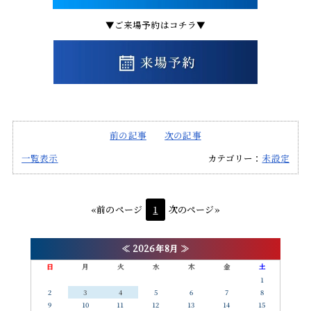
▼ご来場予約はコチラ▼
前の記事
次の記事
一覧表示
カテゴリー：
未設定
«前のページ
1
次のページ»
≪
2026年8月
≫
日
月
火
水
木
金
土
1
2
3
4
5
6
7
8
9
10
11
12
13
14
15