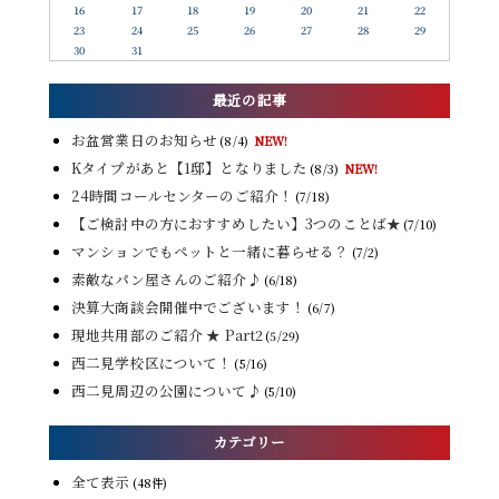
16
17
18
19
20
21
22
23
24
25
26
27
28
29
30
31
最近の記事
お盆営業日のお知らせ
(8/4)
NEW!
Kタイプがあと【1邸】となりました
(8/3)
NEW!
24時間コールセンターのご紹介！
(7/18)
【ご検討中の方におすすめしたい】3つのことば★
(7/10)
マンションでもペットと一緒に暮らせる？
(7/2)
素敵なパン屋さんのご紹介♪
(6/18)
決算大商談会開催中でございます！
(6/7)
現地共用部のご紹介 ★ Part2
(5/29)
西二見学校区について！
(5/16)
西二見周辺の公園について♪
(5/10)
カテゴリー
全て表示
(48件)