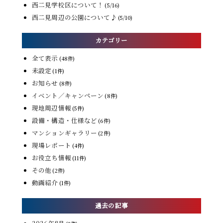
西二見学校区について！
(5/16)
西二見周辺の公園について♪
(5/10)
カテゴリー
全て表示
(48件)
未設定
(1件)
お知らせ
(8件)
イベント／キャンペーン
(8件)
現地周辺情報
(5件)
設備・構造・仕様など
(6件)
マンションギャラリー
(2件)
現場レポート
(4件)
お役立ち情報
(11件)
その他
(2件)
動画紹介
(1件)
過去の記事