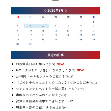
≪
2026年8月
≫
日
月
火
水
木
金
土
1
2
3
4
5
6
7
8
9
10
11
12
13
14
15
16
17
18
19
20
21
22
23
24
25
26
27
28
29
30
31
最近の記事
お盆営業日のお知らせ
(8/4)
NEW!
Kタイプがあと【1邸】となりました
(8/3)
NEW!
24時間コールセンターのご紹介！
(7/18)
【ご検討中の方におすすめしたい】3つのことば★
(7/10)
マンションでもペットと一緒に暮らせる？
(7/2)
素敵なパン屋さんのご紹介♪
(6/18)
決算大商談会開催中でございます！
(6/7)
現地共用部のご紹介 ★ Part2
(5/29)