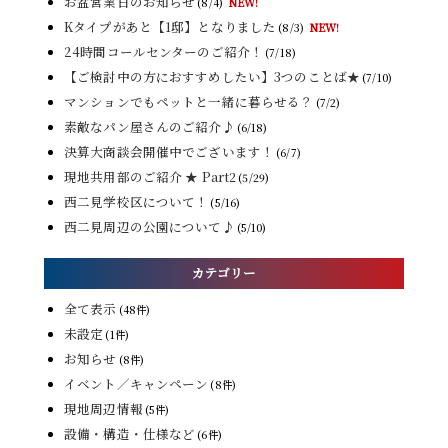
お盆営業日のお知らせ
(8/4)
NEW!
Kタイプがあと【1邸】となりました
(8/3)
NEW!
24時間コールセンターのご紹介！
(7/18)
【ご検討中の方におすすめしたい】3つのことば★
(7/10)
マンションでもペットと一緒に暮らせる？
(7/2)
素敵なパン屋さんのご紹介♪
(6/18)
決算大商談会開催中でございます！
(6/7)
現地共用部のご紹介 ★ Part2
(5/29)
西二見学校区について！
(5/16)
西二見周辺の公園について♪
(5/10)
カテゴリー
全て表示
(48件)
未設定
(1件)
お知らせ
(8件)
イベント／キャンペーン
(8件)
現地周辺情報
(5件)
設備・構造・仕様など
(6件)