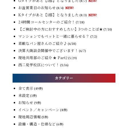
Gタイプがあと【1邸】となりました
(8/7)
NEW!
お盆営業日のお知らせ
(8/4)
NEW!
Kタイプがあと【1邸】となりました
(8/3)
NEW!
24時間コールセンターのご紹介！
(7/18)
【ご検討中の方におすすめしたい】3つのことば★
(7/10)
マンションでもペットと一緒に暮らせる？
(7/2)
素敵なパン屋さんのご紹介♪
(6/18)
決算大商談会開催中でございます！
(6/7)
現地共用部のご紹介 ★ Part2
(5/29)
西二見学校区について！
(5/16)
カテゴリー
全て表示
(49件)
未設定
(1件)
お知らせ
(9件)
イベント／キャンペーン
(8件)
現地周辺情報
(5件)
設備・構造・仕様など
(6件)