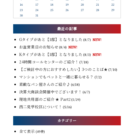
16
17
18
19
20
21
22
23
24
25
26
27
28
29
30
31
最近の記事
Gタイプがあと【1邸】となりました
(8/7)
NEW!
お盆営業日のお知らせ
(8/4)
NEW!
Kタイプがあと【1邸】となりました
(8/3)
NEW!
24時間コールセンターのご紹介！
(7/18)
【ご検討中の方におすすめしたい】3つのことば★
(7/10)
マンションでもペットと一緒に暮らせる？
(7/2)
素敵なパン屋さんのご紹介♪
(6/18)
決算大商談会開催中でございます！
(6/7)
現地共用部のご紹介 ★ Part2
(5/29)
西二見学校区について！
(5/16)
カテゴリー
全て表示
(49件)