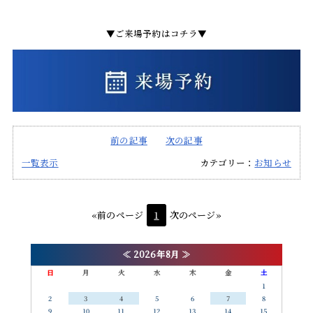
▼ご来場予約はコチラ▼
前の記事
次の記事
一覧表示
カテゴリー：
お知らせ
«前のページ
1
次のページ»
≪
2026年8月
≫
日
月
火
水
木
金
土
1
2
3
4
5
6
7
8
9
10
11
12
13
14
15