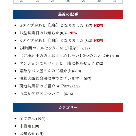
25
26
27
28
29
30
31
最近の記事
Gタイプがあと【1邸】となりました
(8/7)
NEW!
お盆営業日のお知らせ
(8/4)
NEW!
Kタイプがあと【1邸】となりました
(8/3)
NEW!
24時間コールセンターのご紹介！
(7/18)
【ご検討中の方におすすめしたい】3つのことば★
(7/10)
マンションでもペットと一緒に暮らせる？
(7/2)
素敵なパン屋さんのご紹介♪
(6/18)
決算大商談会開催中でございます！
(6/7)
現地共用部のご紹介 ★ Part2
(5/29)
西二見学校区について！
(5/16)
カテゴリー
全て表示
(49件)
未設定
(1件)
お知らせ
(9件)