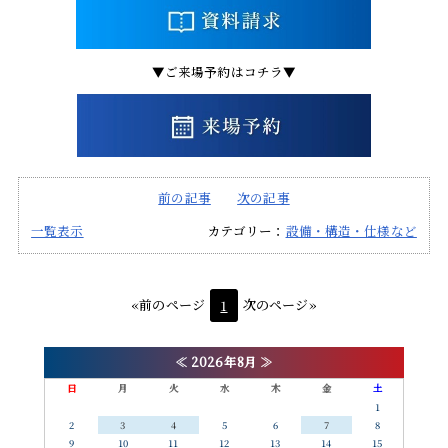
▼ご来場予約はコチラ▼
前の記事
次の記事
一覧表示
カテゴリー：
設備・構造・仕様など
«前のページ
1
次のページ»
≪
2026年8月
≫
日
月
火
水
木
金
土
1
2
3
4
5
6
7
8
9
10
11
12
13
14
15