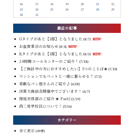
16
17
18
19
20
21
22
23
24
25
26
27
28
29
30
31
最近の記事
Gタイプがあと【1邸】となりました
(8/7)
NEW!
お盆営業日のお知らせ
(8/4)
NEW!
Kタイプがあと【1邸】となりました
(8/3)
NEW!
24時間コールセンターのご紹介！
(7/18)
【ご検討中の方におすすめしたい】3つのことば★
(7/10)
マンションでもペットと一緒に暮らせる？
(7/2)
素敵なパン屋さんのご紹介♪
(6/18)
決算大商談会開催中でございます！
(6/7)
現地共用部のご紹介 ★ Part2
(5/29)
西二見学校区について！
(5/16)
カテゴリー
全て表示
(49件)