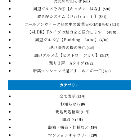
完売のお知らせ
(6/1)
周辺グルメその⑧【キッチン はな】
(5/8)
置き配システム【Ｐａｂｂｉｔ】
(5/4)
ゴールデンウィーク期間中の営業日のお知らせ
(4/26)
【4LDK】Fタイプの魅力をご紹介します！
(4/18)
周辺グルメ⑦【Pudding Labo】
(4/10)
現地周辺の桜の景色
(4/6)
周辺グルメ⑥【ビストロ アカリ】
(3/27)
残り３戸 Aタイプ
(3/22)
新築マンションで過ごす ねこの一日
(3/8)
カテゴリー
全て表示
(35件)
お知らせ
(8件)
現地周辺情報
(10件)
間取り
(2件)
設備・構造・仕様など
(5件)
マンションギャラリー
(2件)