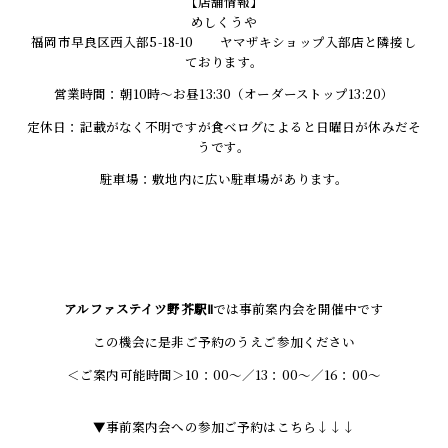
【店舗情報】
めしくうや
福岡市早良区西入部5-18-10 ヤマザキショップ入部店と隣接し
ております。
営業時間：朝10時～お昼13:30（オーダーストップ13:20）
定休日：記載がなく不明ですが食べログによると日曜日が休みだそ
うです。
駐車場：敷地内に広い駐車場があります。
アルファステイツ野芥駅Ⅱ
では事前案内会を開催中です
この機会に是非ご予約のうえご参加ください
＜ご案内可能時間＞10：00～／13：00～／16：00～
▼事前案内会への参加ご予約はこちら↓↓↓